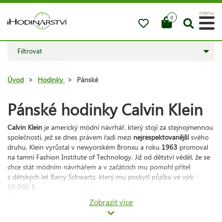
menu
0
Filtrovat
Úvod
>
Hodinky
>
Pánské
Pánské hodinky Calvin Klein
Calvin Klein
je americký módní návrhář, který stojí za stejnojmennou
společností, jež se dnes právem řadí mezi
nejrespektovanější
svého
druhu. Klein vyrůstal v newyorském Bronxu a roku
1963
promoval
na tamní Fashion Institute of Technology. Již od dětství věděl, že se
chce stát módním návrhářem a v začátcích mu pomohl přítel
z dětských let Barry Schwartz, který mu poskytl půjčku ve výši
10 000 $.
Důležitým momentem bylo, když ateliér Calvin Klein navštívil
Zobrazit více
manažer tehdy významného obchodního domu Bonwit Teller.
Vystavené návrhy v něm totiž zanechaly takový dojem, že Kleina