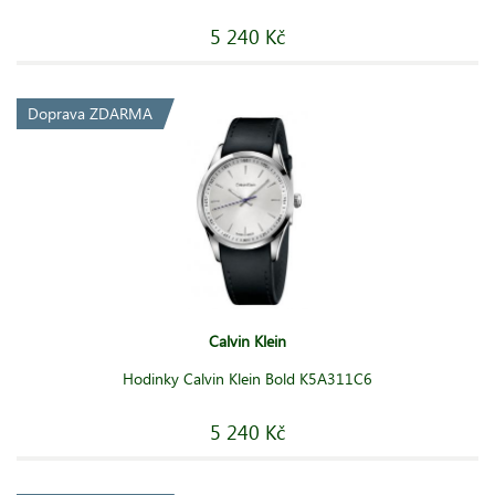
najdete ty
nejoblíbenější
za
nejlepší
ceny.
5 240 Kč
Doprava ZDARMA
Calvin Klein
Hodinky Calvin Klein Bold K5A311C6
5 240 Kč