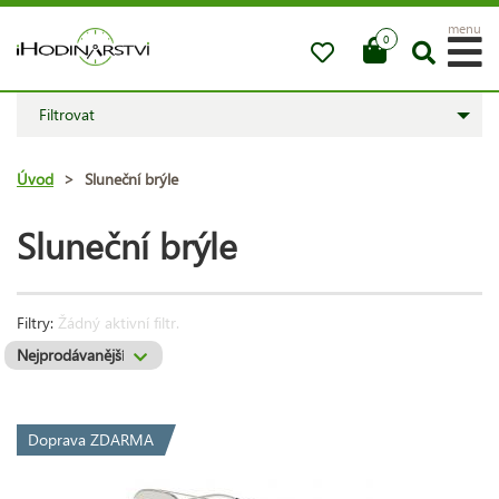
menu
0
Filtrovat
Úvod
>
Sluneční brýle
Sluneční brýle
Filtry:
Žádný aktivní filtr.
Doprava ZDARMA