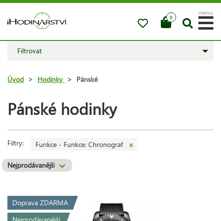
menu
0
Filtrovat
Úvod
>
Hodinky
>
Pánské
Pánské hodinky
Filtry:
Funkce - Funkce: Chronograf
x
Doprava ZDARMA
Nejprodávanější