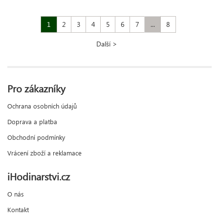
1
2
3
4
5
6
7
...
8
Další >
Pro zákazníky
Ochrana osobních údajů
Doprava a platba
Obchodní podmínky
Vrácení zboží a reklamace
iHodinarstvi.cz
O nás
Kontakt