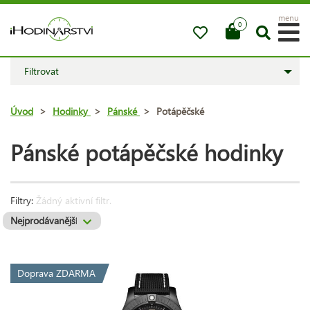
menu
0
Filtrovat
Úvod
>
Hodinky
>
Pánské
>
Potápěčské
Pánské potápěčské hodinky
Filtry:
Žádný aktivní filtr.
Doprava ZDARMA