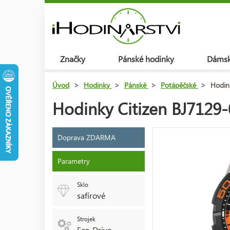
Značky
Pánské hodinky
Dámsk
Úvod
>
Hodinky
>
Pánské
>
Potápěčské
>
Hodin
Hodinky Citizen BJ7129
Doprava ZDARMA
Parametry
Sklo
safírové
Strojek
Eco-Drive