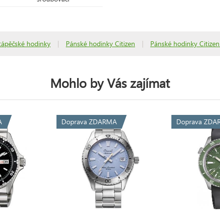
tápěčské hodinky
|
Pánské hodinky Citizen
|
Pánské hodinky Citize
Mohlo by Vás zajímat
A
Doprava ZDARMA
Doprava ZDA