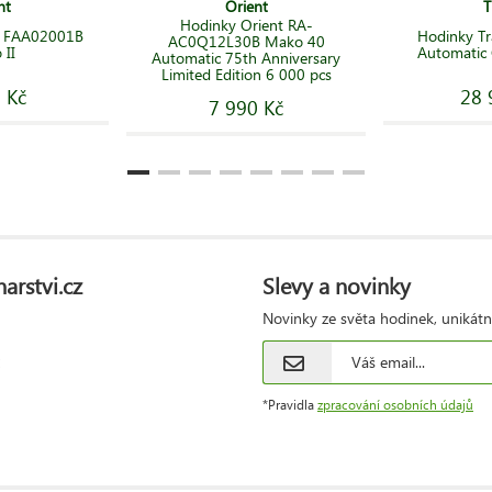
nt
Orient
T
Hodinky Orient RA-
t FAA02001B
Hodinky Tr
AC0Q12L30B Mako 40
 II
Automatic
Automatic 75th Anniversary
Limited Edition 6 000 pcs
 Kč
28 
7 990 Kč
arstvi.cz
Slevy a novinky
Novinky ze světa hodinek, unikátn
*Pravidla
zpracování osobních údajů