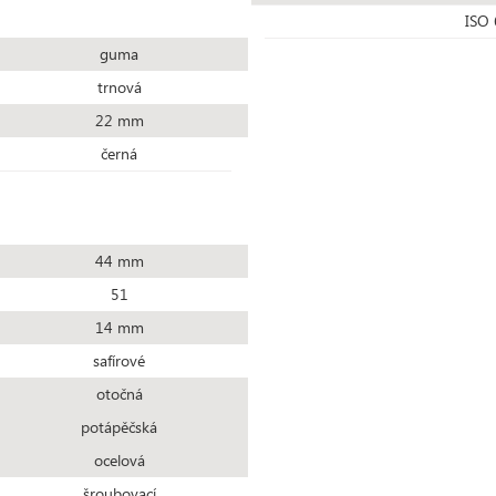
ISO 
guma
trnová
22 mm
černá
44 mm
51
14 mm
safírové
otočná
potápěčská
ocelová
šroubovací