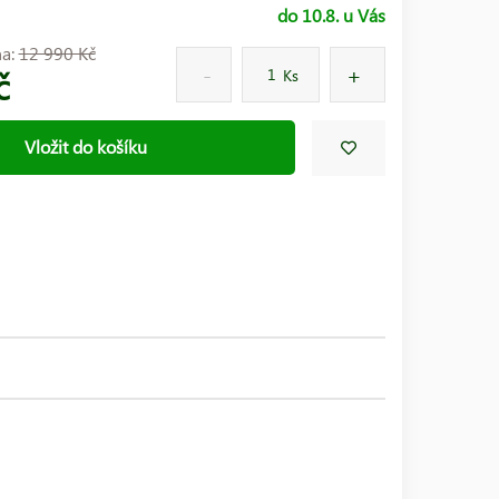
do 10.8. u Vás
na:
12 990 Kč
č
Ks
Vložit do košíku