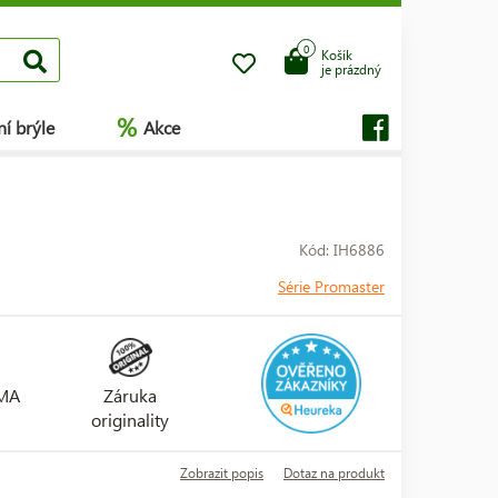
0
Košík
je prázdný
%
í brýle
Akce
Kód: IH6886
Série Promaster
RMA
Záruka
originality
Zobrazit popis
Dotaz na produkt