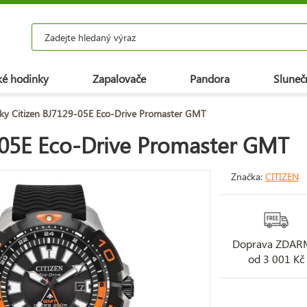
é hodinky
Zapalovače
Pandora
Slunečn
ky Citizen BJ7129-05E Eco-Drive Promaster GMT
-05E Eco-Drive Promaster GMT
Značka:
CITIZEN
Doprava ZDA
od 3 001 Kč