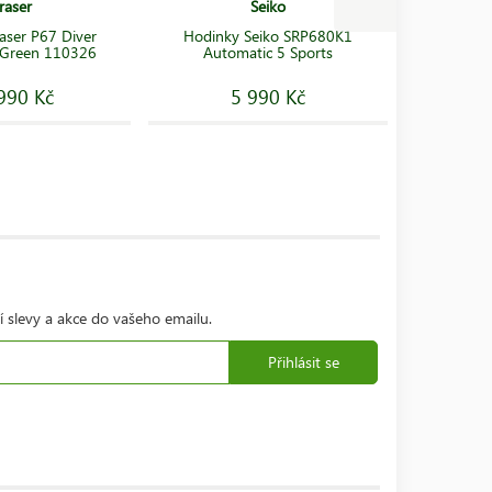
raser
Seiko
Hodinky 
aser P67 Diver
Hodinky Seiko SRP680K1
Silver/
 Green 110326
Automatic 5 Sports
990 Kč
5 990 Kč
1
í slevy a akce do vašeho emailu.
Přihlásit se