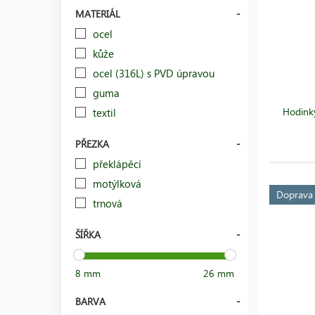
MATERIÁL
ocel
kůže
ocel (316L) s PVD úpravou
guma
Hodinky
textil
PŘEZKA
překlápěcí
motýlková
Doprav
trnová
ŠÍŘKA
8 mm
26 mm
BARVA