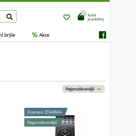
0
Košík
je prázdný
%
í brýle
Akce
Doprava ZDARMA
Nejprodávanější