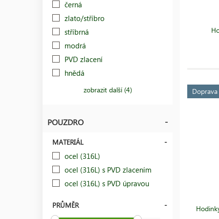
černá
zlato/stříbro
Ho
stříbrná
modrá
PVD zlacení
hnědá
zobrazit další (4)
Doprav
POUZDRO
MATERIÁL
ocel (316L)
ocel (316L) s PVD zlacením
ocel (316L) s PVD úpravou
PRŮMĚR
Hodinky