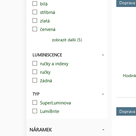
Doprav
bílá
stříbrná
zlatá
červená
zobrazit další (5)
LUMINISCENCE
ručky a indexy
ručky
Hodink
žádná
TYP
SuperLuminova
LumiBrite
Doprav
NÁRAMEK