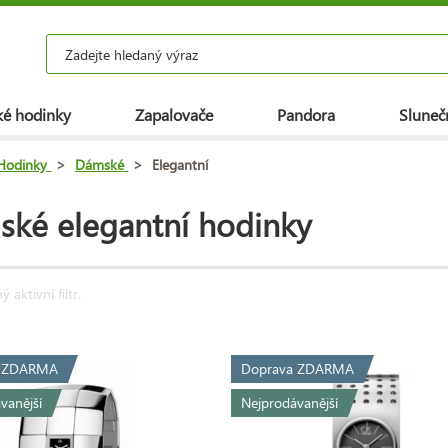
é hodinky
Zapalovače
Pandora
Slunečn
Hodinky
>
Dámské
>
Elegantní
ké elegantní hodinky
 aktivní filtr.
a ZDARMA
Doprava ZDARMA
vanější
Nejprodávanější