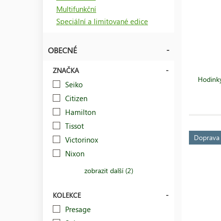
Multifunkční
Speciální a limitované edice
OBECNÉ
ZNAČKA
Hodinky
Seiko
Citizen
Hamilton
Tissot
Doprav
Victorinox
Nixon
zobrazit další (2)
KOLEKCE
Presage