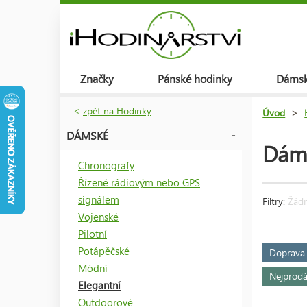
Značky
Pánské hodinky
Dámsk
<
zpět na Hodinky
Úvod
>
DÁMSKÉ
Dáms
Chronografy
Řízené rádiovým nebo GPS
signálem
Filtry:
Žádný
Vojenské
Pilotní
Potápěčské
Doprav
Módní
Nejprodá
Elegantní
Outdoorové