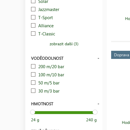
Solar
Jazzmaster
T-Sport
Ho
Alliance
T-Classic
zobrazit další (3)
Doprav
VODĚODOLNOST
200 m/20 bar
100 m/10 bar
50 m/5 bar
30 m/3 bar
HMOTNOST
24 g
240 g
Hodi