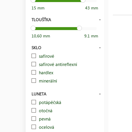
15 mm
43 mm
TLOUŠŤKA
10,60 mm
9.1 mm
SKLO
safírové
safírové antireflexní
hardlex
minerální
LUNETA
potápěčská
otočná
pevná
ocelová