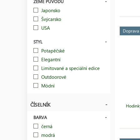
ZEMĚ PŮVODU
Japonsko
Švýcarsko
USA
Doprav
STYL
Potapěčské
Elegantní
Limitované a speciální edice
Outdoorové
Módní
ČÍSELNÍK
Hodink
BARVA
černá
modrá