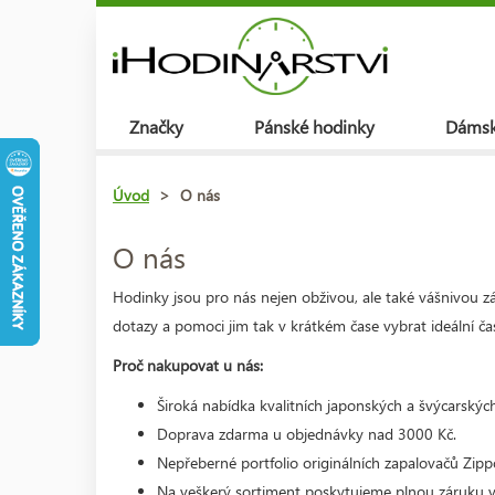
Značky
Pánské hodinky
Dámsk
Úvod
>
O nás
O nás
Hodinky jsou pro nás nejen obživou, ale také vášnivou 
dotazy a pomoci jim tak v krátkém čase vybrat ideální čas
Proč nakupovat u nás:
Široká nabídka kvalitních japonských a švýcarských h
Doprava zdarma u objednávky nad 3000 Kč.
Nepřeberné portfolio originálních zapalovačů Zippo
Na veškerý sortiment poskytujeme plnou záruku v 