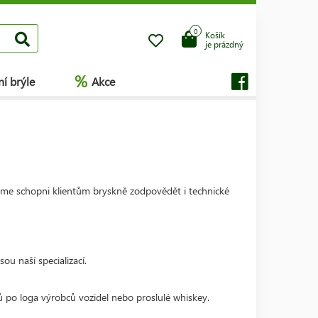
0
Košík
je prázdný
%
í brýle
Akce
sme schopni klientům bryskně zodpovědět i technické
ou naší specializací.
tů po loga výrobců vozidel nebo proslulé whiskey.