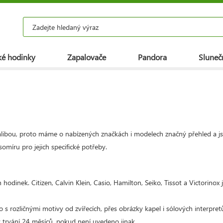
é hodinky
Zapalovače
Pandora
Slunečn
zálibou, proto máme o nabízených značkách i modelech značný přehled a j
omíru pro jejich specifické potřeby.
odinek. Citizen, Calvin Klein, Casio, Hamilton, Seiko, Tissot a Victorinox js
 s rozličnými motivy od zvířecích, přes obrázky kapel i sólových interpre
trvání 24 měsíců, pokud není uvedeno jinak.