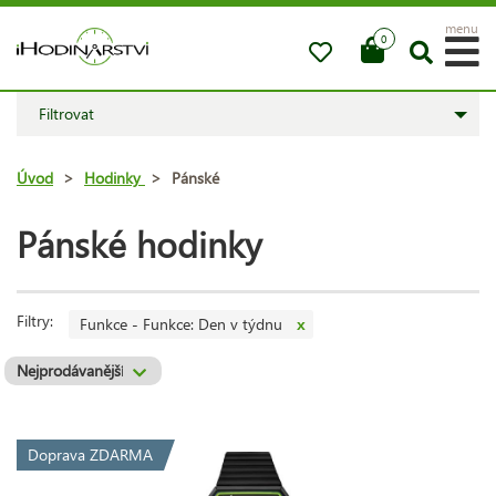
menu
0
Filtrovat
Úvod
>
Hodinky
>
Pánské
Pánské hodinky
Filtry:
Funkce - Funkce: Den v týdnu
x
Doprava ZDARMA