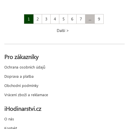
1
2
3
4
5
6
7
...
9
Další >
Pro zákazníky
Ochrana osobních údajů
Doprava a platba
Obchodní podmínky
Vrácení zboží a reklamace
iHodinarstvi.cz
O nás
Kontakt