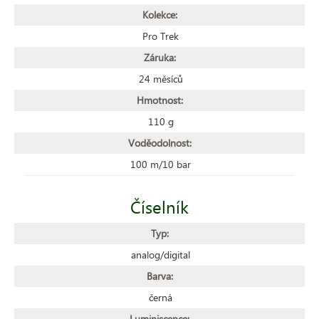
Kolekce:
Pro Trek
Záruka:
24 měsíců
Hmotnost:
110 g
Voděodolnost:
100 m/10 bar
Číselník
Typ:
analog/digital
Barva:
černá
Luminiscence: