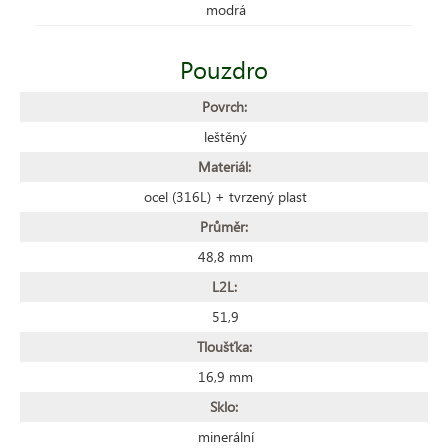
modrá
Pouzdro
Povrch:
leštěný
Materiál:
ocel (316L) + tvrzený plast
Průměr:
48,8 mm
L2L:
51,9
Tloušťka:
16,9 mm
Sklo:
minerální