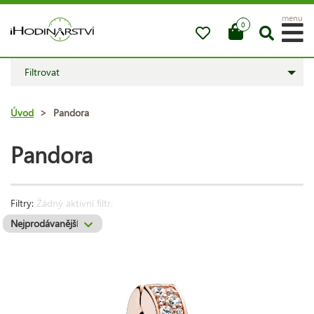
menu
0
Filtrovat
Úvod
>
Pandora
Pandora
Filtry:
Žádný aktivní filtr.