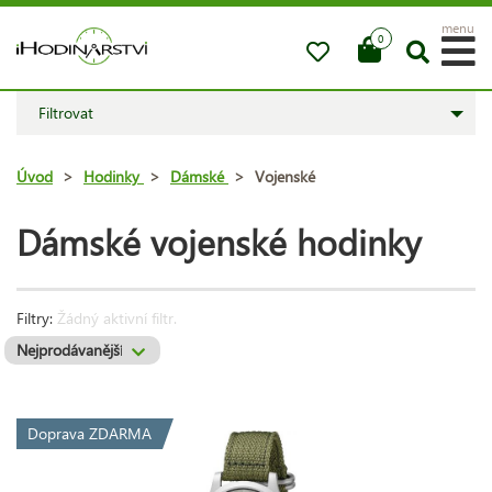
menu
0
Filtrovat
Úvod
>
Hodinky
>
Dámské
>
Vojenské
Dámské vojenské hodinky
Filtry:
Žádný aktivní filtr.
Doprava ZDARMA