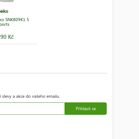
Seiko
iko SNK809K1 5
ports
290 Kč
í slevy a akce do vašeho emailu.
Přihlásit se