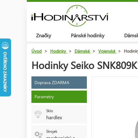
Značky
Pánské hodinky
Dámsk
Úvod
>
Hodinky
>
Dámské
>
Vojenské
>
Hodink
Hodinky Seiko SNK809K1
Doprava ZDARMA
Parametry
Sklo
hardlex
Strojek
mechanický s