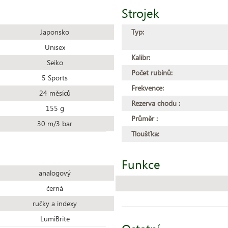
Strojek
Japonsko
Typ:
Unisex
Kalibr:
Seiko
Počet rubínů:
5 Sports
Frekvence:
24 měsíců
Rezerva chodu :
155 g
Průměr :
30 m/3 bar
Tloušťka:
Funkce
analogový
černá
ručky a indexy
LumiBrite