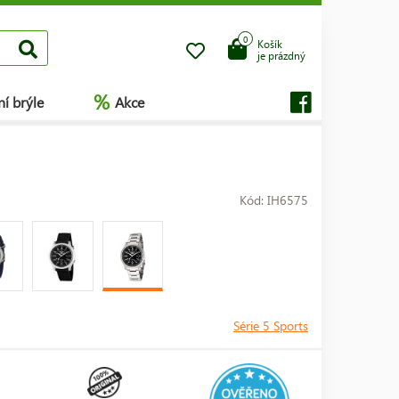
0
Košík
je prázdný
%
í brýle
Akce
Kód: IH6575
Série 5 Sports