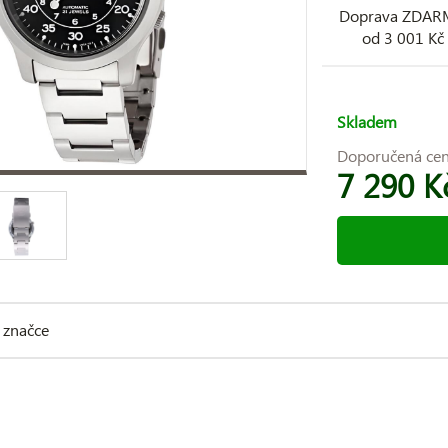
Doprava ZDA
od 3 001 Kč
Skladem
Doporučená ce
7 290 K
 značce