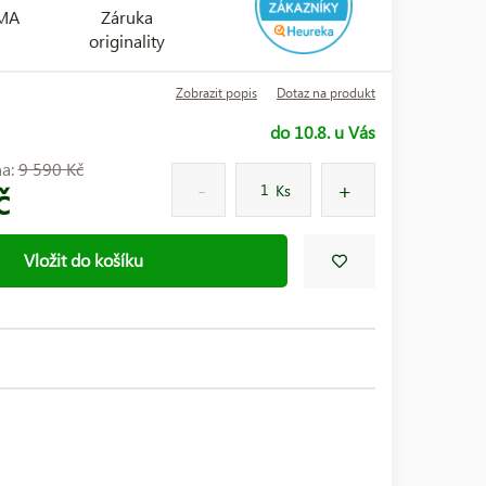
RMA
Záruka
originality
Zobrazit popis
Dotaz na produkt
do 10.8. u Vás
na:
9 590 Kč
č
Ks
Vložit do košíku