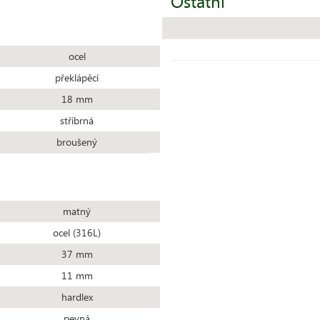
Ostatní
ocel
překlápěcí
18 mm
stříbrná
broušený
matný
ocel (316L)
37 mm
11 mm
hardlex
pevná