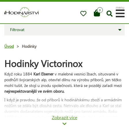
menu
0
Filtrovat
Úvod
>
Hodinky
Hodinky Victorinox
Když roku 1884
Karl Elsener
v malebné vesnici Ibach, situované v
podhůří švýcarských alp, otevřel dílnu na výrobu příborů, jen těžko
mohl tušit, že stojí u zrodu společnosti, která se později zařadí mezi
nejrespektovanější ve svém oboru
.
I když je pravdou, že od příborů k hodinářskému zboží a armádním
nožům se zdála být dlouhá cesta. Netrvalo ale dlouho a Karl se stal
dvorním dodavatelem vojenských nožů pro tamní armádu. Roku
1909
Karl svou společnost nazval jako
Zobrazit více
Victoria
, čímž uctil památku
své matky. Nedlouho po objevu nerezové oceli ale název upravil na
dnešní
Victorinox
(od inox = nerezavějící ocel).