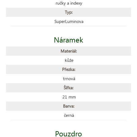
ručky a indexy
Typ:
SuperLuminova
Náramek
Materiál:
kůže
Přezka:
trnová
Šířka:
21 mm
Barva:
černá
Pouzdro