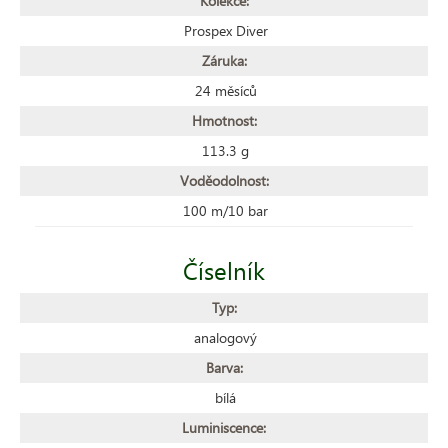
Kolekce:
Prospex Diver
Záruka:
24 měsíců
Hmotnost:
113.3 g
Voděodolnost:
100 m/10 bar
Číselník
Typ:
analogový
Barva:
bílá
Luminiscence: