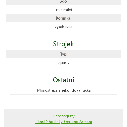
Sklo:
minerální
Korunka:
vytahovací
Strojek
Typ:
quartz
Ostatní
Mimostředná sekundová ručka
Chronografy
Pánské hodinky Emporio Armani