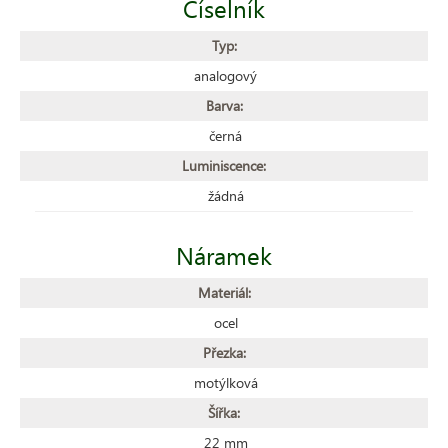
Číselník
Typ:
analogový
Barva:
černá
Luminiscence:
žádná
Náramek
Materiál:
ocel
Přezka:
motýlková
Šířka:
22 mm