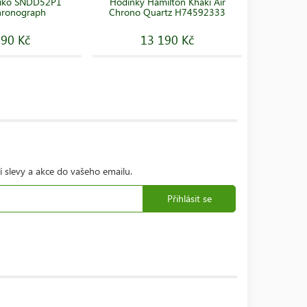
eiko SNDD52P1
Hodinky Hamilton Khaki Air
Hodinky 
hronograph
Chrono Quartz H74592333
490 Kč
13 190 Kč
í slevy a akce do vašeho emailu.
Přihlásit se