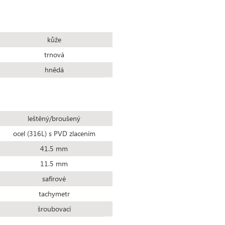
kůže
trnová
hnědá
leštěný/broušený
ocel (316L) s PVD zlacením
41.5 mm
11.5 mm
safírové
tachymetr
šroubovací