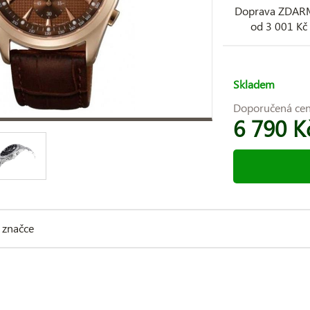
Doprava ZDA
od 3 001 Kč
Skladem
Doporučená ce
6 790 K
 značce