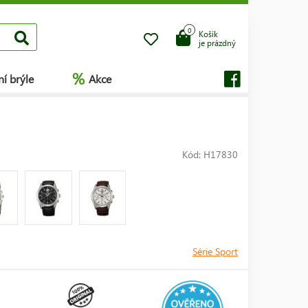
0
Košík
je prázdný
%
í brýle
Akce
Kód: H17830
Série Sport