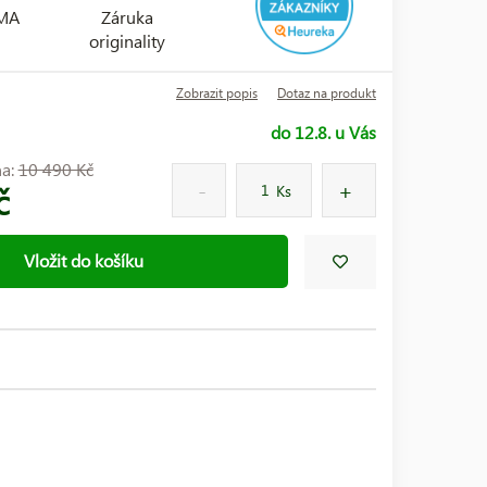
RMA
Záruka
originality
Zobrazit popis
Dotaz na produkt
do 12.8. u Vás
na:
10 490 Kč
č
Ks
Vložit do košíku