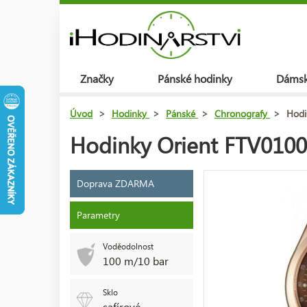
Značky
Pánské hodinky
Dámsk
Úvod
>
Hodinky
>
Pánské
>
Chronografy
>
Hodi
Hodinky Orient FTV010
Doprava ZDARMA
Parametry
Voděodolnost
100 m/10 bar
Sklo
safírové