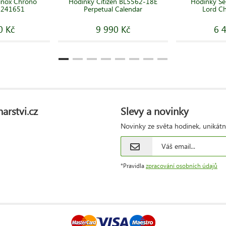
inox Chrono
Hodinky Citizen BL5562-18E
Hodinky S
S 241651
Perpetual Calendar
Lord C
0 Kč
9 990 Kč
6 
arstvi.cz
Slevy a novinky
Novinky ze světa hodinek, unikátn
*Pravidla
zpracování osobních údajů