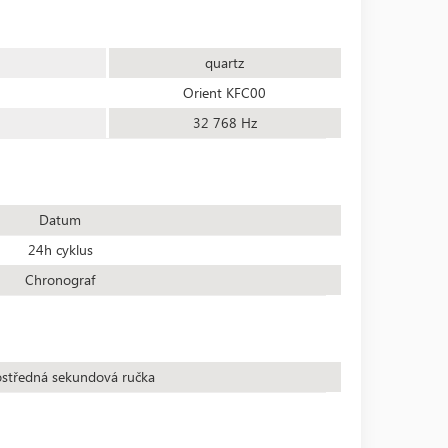
quartz
Orient KFC00
32 768 Hz
Datum
24h cyklus
Chronograf
středná sekundová ručka