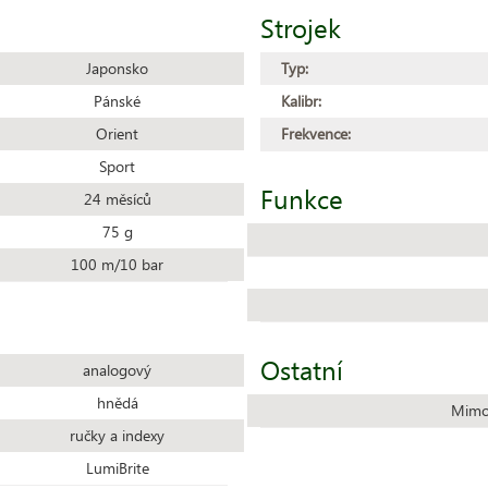
Strojek
Japonsko
Typ:
Pánské
Kalibr:
Orient
Frekvence:
Sport
Funkce
24 měsíců
75 g
100 m/10 bar
Ostatní
analogový
hnědá
Mimo
ručky a indexy
LumiBrite