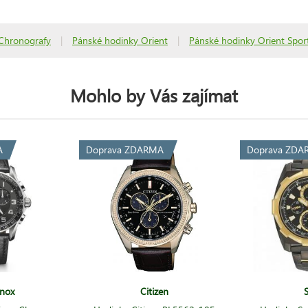
Chronografy
|
Pánské hodinky Orient
|
Pánské hodinky Orient Spor
Mohlo by Vás zajímat
A
Doprava ZDARMA
Doprava ZDA
inox
Citizen