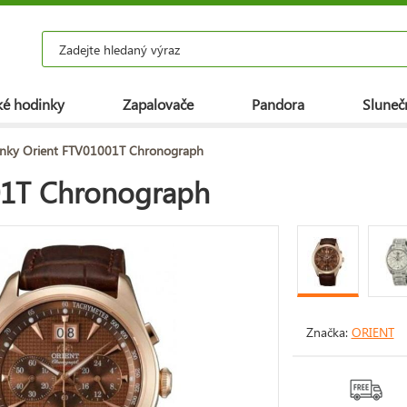
é hodinky
Zapalovače
Pandora
Slunečn
nky Orient FTV01001T Chronograph
01T Chronograph
Značka:
ORIENT