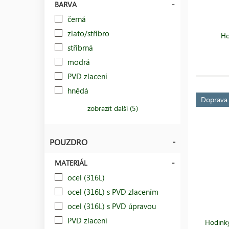
BARVA
černá
zlato/stříbro
Ho
stříbrná
modrá
PVD zlacení
hnědá
Doprav
zobrazit další (5)
POUZDRO
MATERIÁL
ocel (316L)
ocel (316L) s PVD zlacením
ocel (316L) s PVD úpravou
PVD zlacení
Hodinky