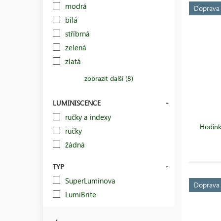
modrá
Doprav
bílá
stříbrná
zelená
zlatá
zobrazit další (8)
LUMINISCENCE
ručky a indexy
Hodink
ručky
žádná
TYP
SuperLuminova
Doprav
LumiBrite