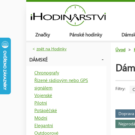
Značky
Pánské hodinky
Dámsk
<
zpět na Hodinky
Úvod
>
DÁMSKÉ
Dám
Chronografy
Řízené rádiovým nebo GPS
signálem
Filtry:
O
Vojenské
Pilotní
Potápěčské
Doprav
Módní
Nejprodá
Elegantní
Outdoorové