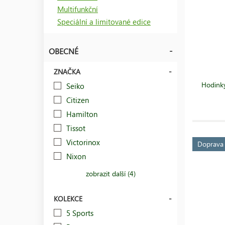
Multifunkční
Speciální a limitované edice
OBECNÉ
ZNAČKA
Hodinky
Seiko
Citizen
Hamilton
Tissot
Victorinox
Doprav
Nixon
zobrazit další (4)
KOLEKCE
5 Sports