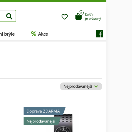
0
Košík
je prázdný
%
í brýle
Akce
Doprava ZDARMA
Nejprodávanější