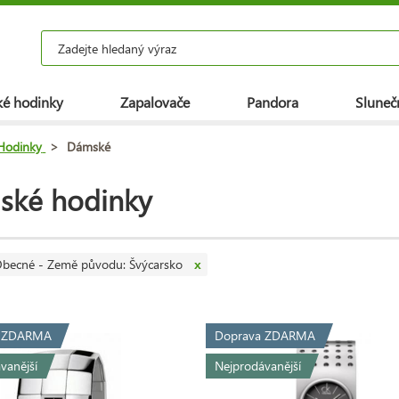
é hodinky
Zapalovače
Pandora
Slunečn
Hodinky
>
Dámské
ské hodinky
becné - Země původu: Švýcarsko
x
a ZDARMA
Doprava ZDARMA
vanější
Nejprodávanější