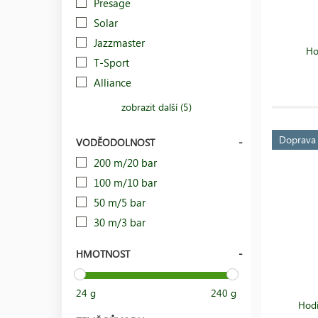
Presage
Solar
Jazzmaster
Ho
T-Sport
Alliance
zobrazit další (5)
Doprav
VODĚODOLNOST
200 m/20 bar
100 m/10 bar
50 m/5 bar
30 m/3 bar
HMOTNOST
24 g
240 g
Hodi