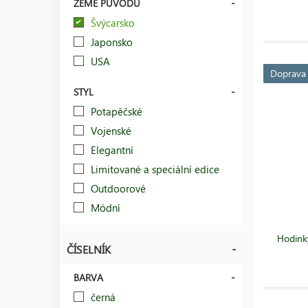
ZEMĚ PŮVODU
Švýcarsko
Japonsko
USA
Doprav
STYL
Potapěčské
Vojenské
Elegantní
Limitované a speciální edice
Outdoorové
Módní
Hodink
ČÍSELNÍK
BARVA
černá