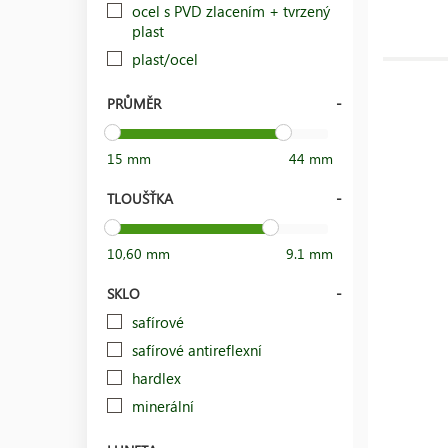
ocel s PVD zlacením + tvrzený
plast
plast/ocel
PRŮMĚR
15 mm
44 mm
TLOUŠŤKA
10,60 mm
9.1 mm
SKLO
safírové
safírové antireflexní
hardlex
minerální