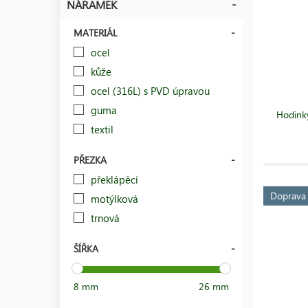
NÁRAMEK
MATERIÁL
ocel
kůže
ocel (316L) s PVD úpravou
guma
Hodinky
textil
PŘEZKA
překlápěcí
Doprav
motýlková
trnová
ŠÍŘKA
8 mm
26 mm