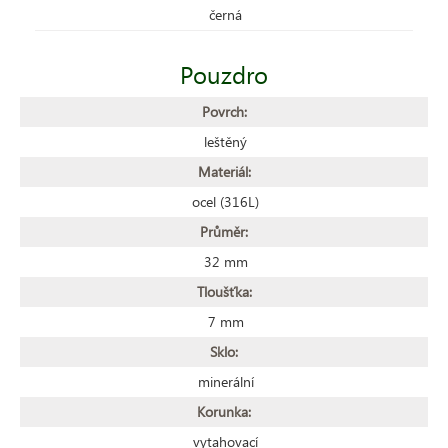
černá
Pouzdro
Povrch:
leštěný
Materiál:
ocel (316L)
Průměr:
32 mm
Tloušťka:
7 mm
Sklo:
minerální
Korunka:
vytahovací