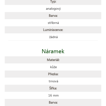
Typ:
analogový
Barva:
stříbrná
Luminiscence:
žádná
Náramek
Materiál:
kůže
Přezka:
trnová
Šířka:
16 mm
Barva: