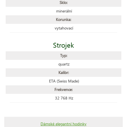
Sklo:
minerální
Korunka:
vytahovací
Strojek
Typ:
quartz
Kalibr:
ETA (Swiss Made)
Frekvence:
32 768 Hz
Dámské elegantní hodinky