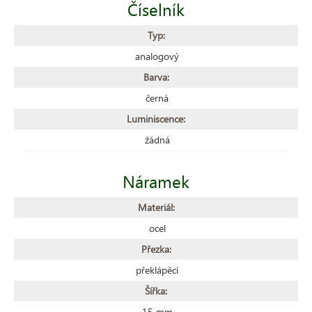
Číselník
Typ:
analogový
Barva:
černá
Luminiscence:
žádná
Náramek
Materiál:
ocel
Přezka:
překlápěcí
Šířka:
15 mm