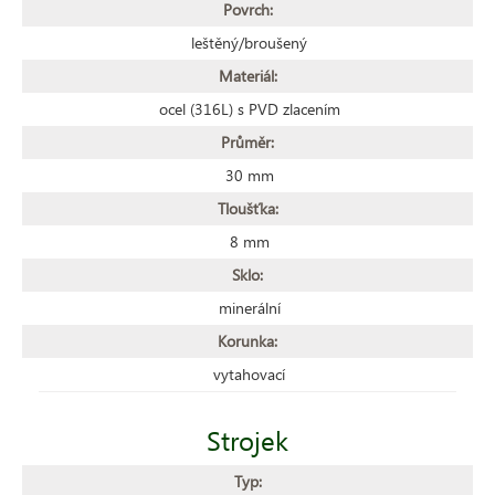
Povrch:
leštěný/broušený
Materiál:
ocel (316L) s PVD zlacením
Průměr:
30 mm
Tloušťka:
8 mm
Sklo:
minerální
Korunka:
vytahovací
Strojek
Typ: