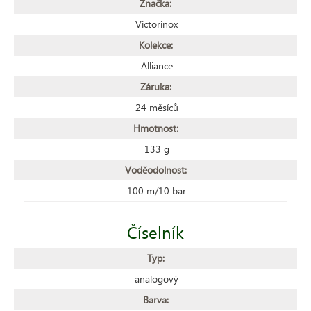
Značka:
Victorinox
Kolekce:
Alliance
Záruka:
24 měsíců
Hmotnost:
133 g
Voděodolnost:
100 m/10 bar
Číselník
Typ:
analogový
Barva: