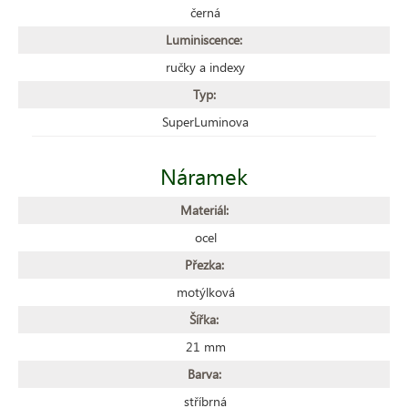
černá
Luminiscence:
ručky a indexy
Typ:
SuperLuminova
Náramek
Materiál:
ocel
Přezka:
motýlková
Šířka:
21 mm
Barva:
stříbrná