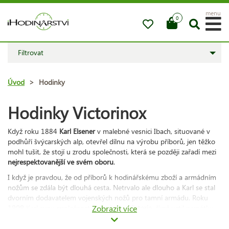
menu
0
Filtrovat
Úvod
>
Hodinky
Hodinky Victorinox
Když roku 1884
Karl Elsener
v malebné vesnici Ibach, situované v
podhůří švýcarských alp, otevřel dílnu na výrobu příborů, jen těžko
mohl tušit, že stojí u zrodu společnosti, která se později zařadí mezi
nejrespektovanější ve svém oboru
.
I když je pravdou, že od příborů k hodinářskému zboží a armádním
nožům se zdála být dlouhá cesta. Netrvalo ale dlouho a Karl se stal
dvorním dodavatelem vojenských nožů pro tamní armádu. Roku
1909
Karl svou společnost nazval jako
Zobrazit více
Victoria
, čímž uctil památku
své matky. Nedlouho po objevu nerezové oceli ale název upravil na
dnešní
Victorinox
(od inox = nerezavějící ocel).