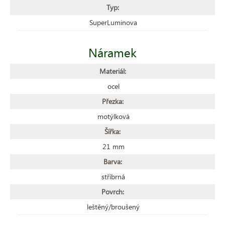
Typ:
SuperLuminova
Náramek
Materiál:
ocel
Přezka:
motýlková
Šířka:
21 mm
Barva:
stříbrná
Povrch:
leštěný/broušený