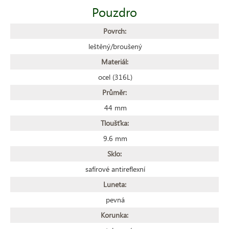
Pouzdro
Povrch:
leštěný/broušený
Materiál:
ocel (316L)
Průměr:
44 mm
Tloušťka:
9.6 mm
Sklo:
safírové antireflexní
Luneta:
pevná
Korunka: