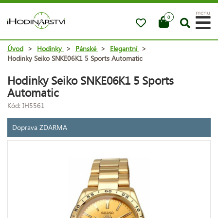
menu
0
Úvod
>
Hodinky
>
Pánské
>
Elegantní
>
Hodinky Seiko SNKE06K1 5 Sports Automatic
Hodinky Seiko SNKE06K1 5 Sports
Automatic
Kód: IH5561
Doprava ZDARMA