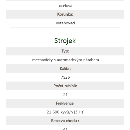
ocelová
Korunka:
vytahovací
Strojek
Typ:
mechanický s automatickým nátahem
Kalibr:
7S26
Počet rubínů:
21
Frekvence:
21 600 kyvů/h [3 Hz]
Rezerva chodu :
41