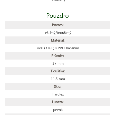
Pouzdro
Povrch:
leštěný/broušený
Materiál:
ocel (316L) s PVD zlacením
Průměr:
37 mm
Tloušťka:
11.5 mm
Sklo:
hardlex
Luneta:
pevná