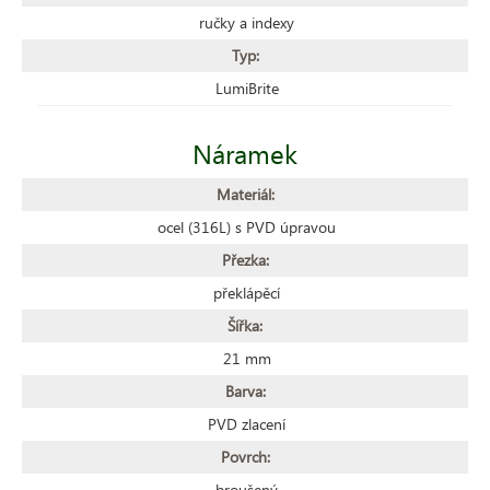
ručky a indexy
Typ:
LumiBrite
Náramek
Materiál:
ocel (316L) s PVD úpravou
Přezka:
překlápěcí
Šířka:
21 mm
Barva:
PVD zlacení
Povrch:
broušený