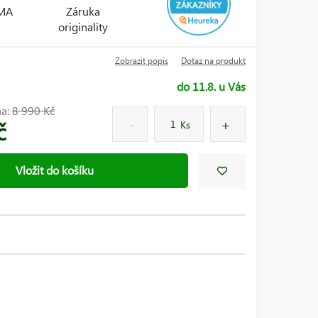
RMA
Záruka
originality
Zobrazit popis
Dotaz na produkt
do 11.8. u Vás
na:
8 990 Kč
č
Ks
Vložit do košíku