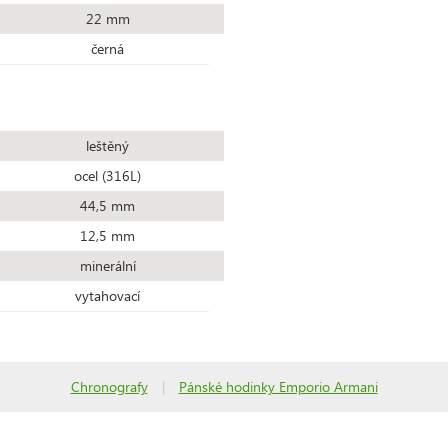
22 mm
černá
leštěný
ocel (316L)
44,5 mm
12,5 mm
minerální
vytahovací
Chronografy
|
Pánské hodinky Emporio Armani