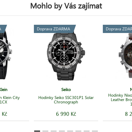
Mohlo by Vás zajímat
A
Doprava ZDARMA
Doprava ZDA
Klein
Seiko
N
Hodinky Nix
 Klein City
Hodinky Seiko SSC301P1 Solar
Leather Br
1CX
Chronograph
 Kč
6 990 Kč
8 