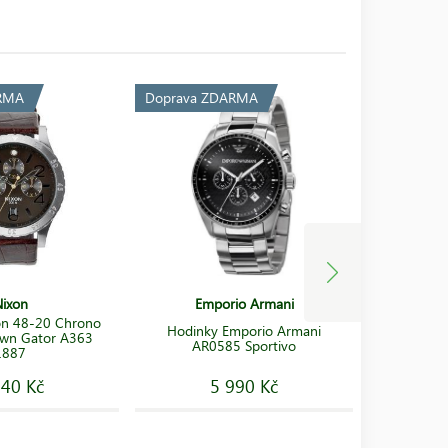
RMA
Doprava ZDARMA
Doprava 
ixon
Emporio Armani
on 48-20 Chrono
Hodinky Emporio Armani
Hodinky S
own Gator A363
AR0585 Sportivo
1887
240 Kč
5 990 Kč