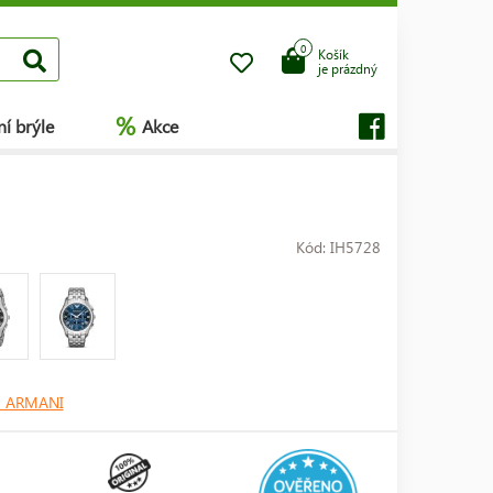
0
Košík
je prázdný
%
í brýle
Akce
Kód: IH5728
 ARMANI