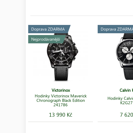
Doprava ZDARMA
Doprava ZDARM
Nejprodávanější
Victorinox
Calvin 
Hodinky Victorinox Maverick
Hodinky Calvin
Chronograph Black Edition
K2G27
241786
13 990 Kč
7 620