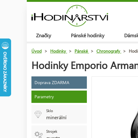
Značky
Pánské hodinky
Dámsk
Úvod
>
Hodinky
>
Pánské
>
Chronografy
>
Hodi
Hodinky Emporio Arman
Doprava ZDARMA
Parametry
Sklo
minerální
Strojek
quartz