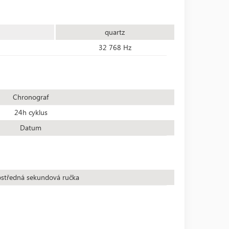
quartz
32 768 Hz
Chronograf
24h cyklus
Datum
středná sekundová ručka