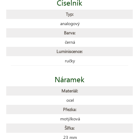
Číselník
Typ:
analogový
Barva:
černá
Luminiscence:
ručky
Náramek
Materiál:
ocel
Přezka:
motýlková
Šířka:
23 mm