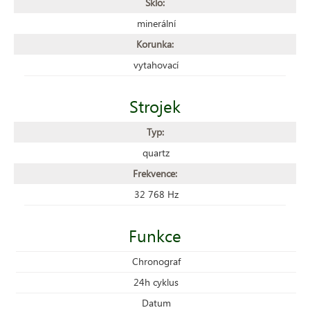
Sklo:
minerální
Korunka:
vytahovací
Strojek
Typ:
quartz
Frekvence:
32 768 Hz
Funkce
Chronograf
24h cyklus
Datum