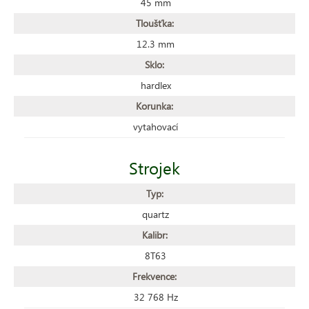
45 mm
Tloušťka:
12.3 mm
Sklo:
hardlex
Korunka:
vytahovací
Strojek
Typ:
quartz
Kalibr:
8T63
Frekvence:
32 768 Hz