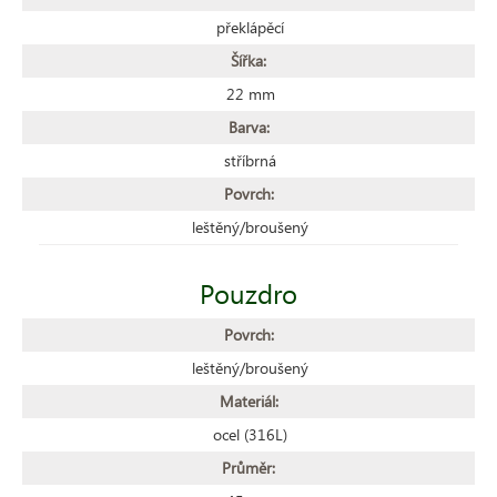
překlápěcí
Šířka:
22 mm
Barva:
stříbrná
Povrch:
leštěný/broušený
Pouzdro
Povrch:
leštěný/broušený
Materiál:
ocel (316L)
Průměr: