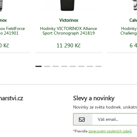
inox
Victorinox
Calv
ox FieldForce
Hodinky VICTORINOX Alliance
Hodinky 
ono 241901
Sport Chronograph 241819
Challen
0 Kč
11 290 Kč
6 
arstvi.cz
Slevy a novinky
Novinky ze světa hodinek, unikátn
*Pravidla
zpracování osobních údajů