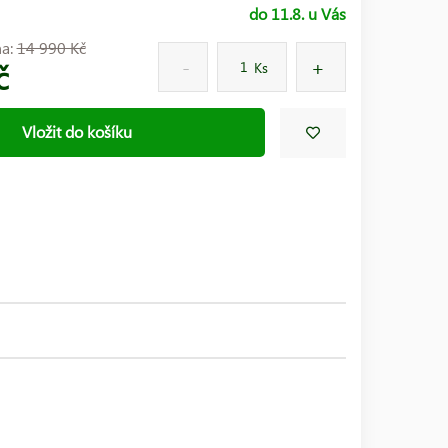
do 11.8. u Vás
na:
14 990 Kč
č
Ks
Vložit do košíku