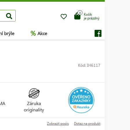
0
Košík
je prázdný
%
í brýle
Akce
Kód: IH6117
RMA
Záruka
originality
Zobrazit popis
Dotaz na produkt