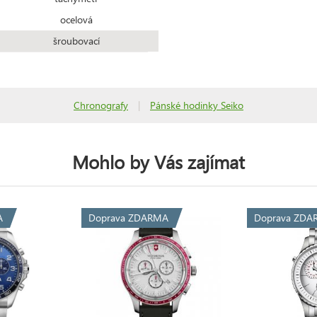
ocelová
šroubovací
Chronografy
|
Pánské hodinky Seiko
Mohlo by Vás zajímat
A
Doprava ZDARMA
Doprava ZDA