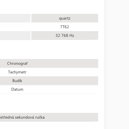
quartz
7T62
32 768 Hz
Chronograf
Tachymetr
Budík
Datum
středná sekundová ručka