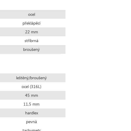
ocel
překlápěcí
22 mm
stříbrná
broušený
leštěný/broušený
ocel (316L)
45 mm
11,5 mm
hardlex
pevná
tachymetr