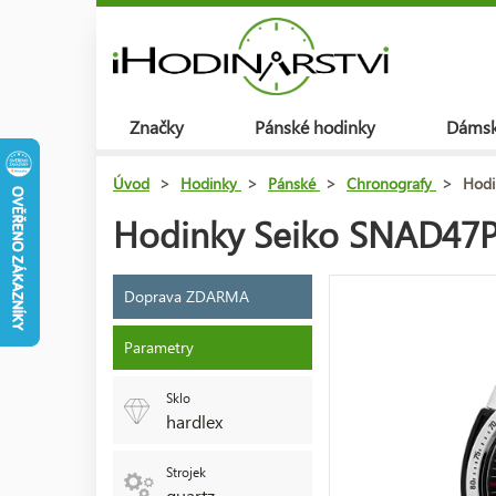
Značky
Pánské hodinky
Dámsk
Úvod
>
Hodinky
>
Pánské
>
Chronografy
>
Hodi
Hodinky Seiko SNAD47P
Doprava ZDARMA
Parametry
Sklo
hardlex
Strojek
quartz