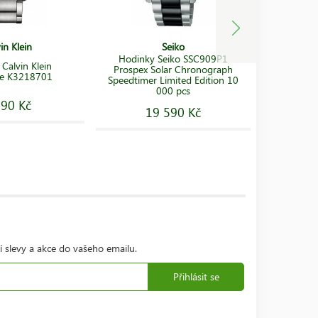
in Klein
Seiko
Hodinky Seiko SSC909P1
Calvin Klein
Hodink
Prospex Solar Chronograph
ge K3218701
C
Speedtimer Limited Edition 10
000 pcs
490 Kč
19 590 Kč
í slevy a akce do vašeho emailu.
Přihlásit se