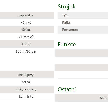
Strojek
Japonsko
Typ:
Pánské
Kalibr:
Seiko
Frekvence:
24 měsíců
Funkce
190 g
100 m/10 bar
analogový
černá
Ostatní
ručky a indexy
LumiBrite
Mimo