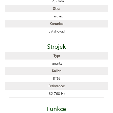
12,3 mm
Sklo:
hardlex
Korunka:
vytahovací
Strojek
Typ:
quartz
Kalibr:
8T63
Frekvence:
32 768 Hz
Funkce