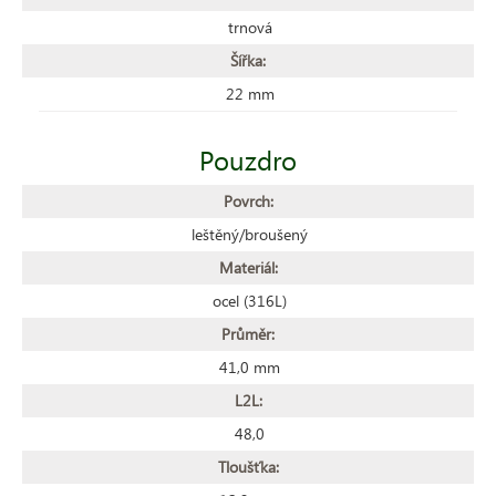
trnová
Šířka:
22 mm
Pouzdro
Povrch:
leštěný/broušený
Materiál:
ocel (316L)
Průměr:
41,0 mm
L2L:
48,0
Tloušťka: