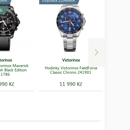
RMA
Doprava ZDARMA
Doprava 
ší
torinox
Victorinox
torinox Maverick
Hodinky Victorinox FieldForce
Hodink
h Black Edition
Classic Chrono 241901
Titan
41786
990 Kč
11 990 Kč