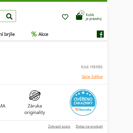
0
Košík
je prázdný
%
í brýle
Akce
Kód: H8486
Série Edifice
RMA
Záruka
originality
Zobrazit popis
Dotaz na produkt