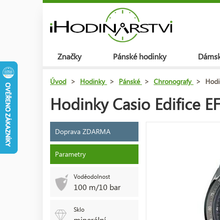
Značky
Pánské hodinky
Dámsk
Úvod
>
Hodinky
>
Pánské
>
Chronografy
>
Hodi
Hodinky Casio Edifice 
Doprava ZDARMA
Parametry
Voděodolnost
100 m/10 bar
Sklo
minerální