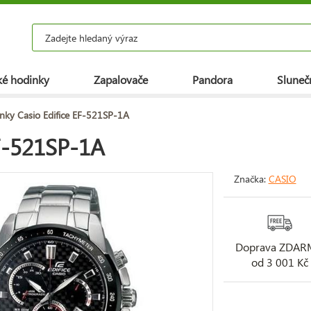
é hodinky
Zapalovače
Pandora
Slunečn
nky Casio Edifice EF-521SP-1A
EF-521SP-1A
Značka:
CASIO
Doprava ZDA
od 3 001 Kč