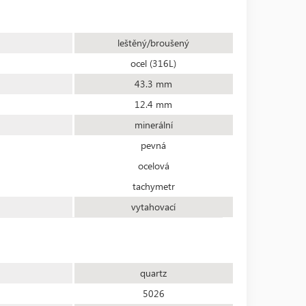
leštěný/broušený
ocel (316L)
43.3 mm
12.4 mm
minerální
pevná
ocelová
tachymetr
vytahovací
quartz
5026