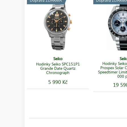
Doprava ZDARMA
Doprava ZDARM
Seiko
Seik
Hodinky Seik
Hodinky Seiko SPC151P1
Prospex Solar
Grande Date Quartz
Speedtimer Limit
Chronograph
000 
5 990 Kč
19 59