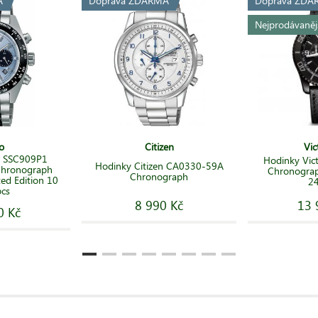
A
Doprava ZDARMA
Doprava ZDA
Nejprodávaněj
o
Citizen
Vic
o SSC909P1
Hodinky Vic
Hodinky Citizen CA0330-59A
 Chronograph
Chronograp
Chronograph
ed Edition 10
2
pcs
8 990 Kč
13 
0 Kč