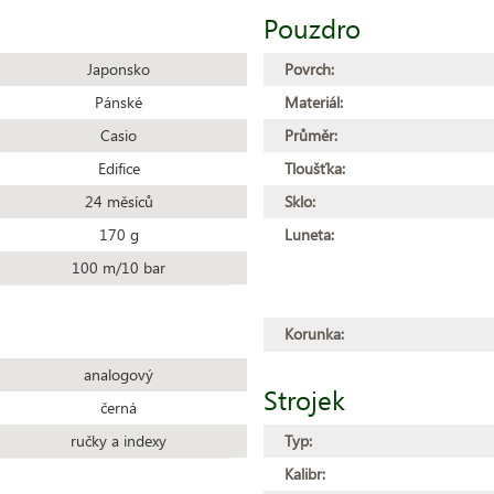
Pouzdro
Japonsko
Povrch:
Pánské
Materiál:
Casio
Průměr:
Edifice
Tloušťka:
24 měsíců
Sklo:
170 g
Luneta:
100 m/10 bar
Korunka:
analogový
Strojek
černá
ručky a indexy
Typ:
Kalibr: