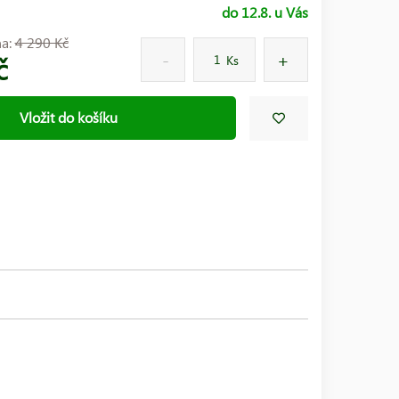
do 12.8. u Vás
na:
4 290 Kč
č
Ks
Vložit do košíku