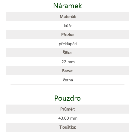
Náramek
Materiál:
kůže
Přezka:
překlápěcí
Šířka:
22 mm
Barva:
černá
Pouzdro
Průměr:
43,00 mm
Tloušťka: