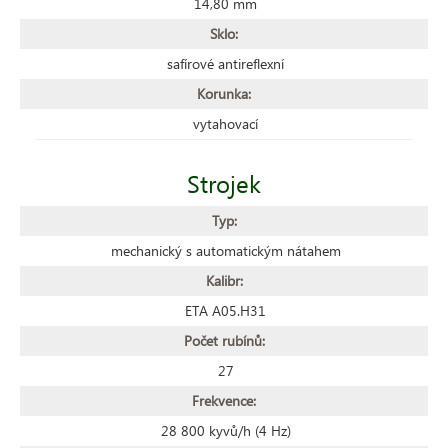
14,80 mm
Sklo:
safírové antireflexní
Korunka:
vytahovací
Strojek
Typ:
mechanický s automatickým nátahem
Kalibr:
ETA A05.H31
Počet rubínů:
27
Frekvence:
28 800 kyvů/h (4 Hz)