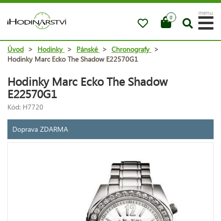
menu
0
Úvod
>
Hodinky
>
Pánské
>
Chronografy
>
Hodinky Marc Ecko The Shadow E22570G1
Hodinky Marc Ecko The Shadow
E22570G1
Kód: H7720
Doprava ZDARMA