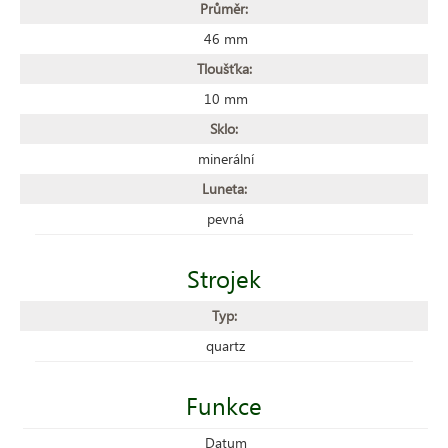
Průměr:
46 mm
Tloušťka:
10 mm
Sklo:
minerální
Luneta:
pevná
Strojek
Typ:
quartz
Funkce
Datum