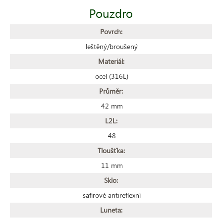
Pouzdro
Povrch:
leštěný/broušený
Materiál:
ocel (316L)
Průměr:
42 mm
L2L:
48
Tloušťka:
11 mm
Sklo:
safírové antireflexní
Luneta: