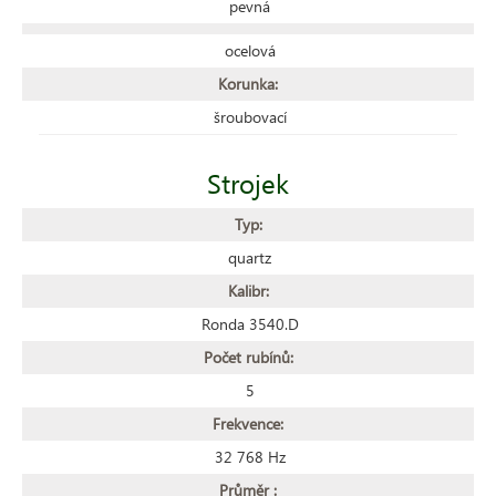
pevná
ocelová
Korunka:
šroubovací
Strojek
Typ:
quartz
Kalibr:
Ronda 3540.D
Počet rubínů:
5
Frekvence:
32 768 Hz
Průměr :