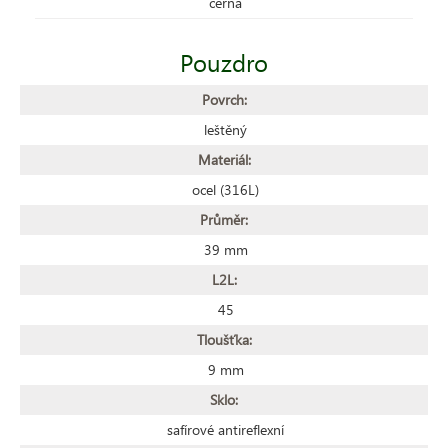
černá
Pouzdro
Povrch:
leštěný
Materiál:
ocel (316L)
Průměr:
39 mm
L2L:
45
Tloušťka:
9 mm
Sklo:
safírové antireflexní