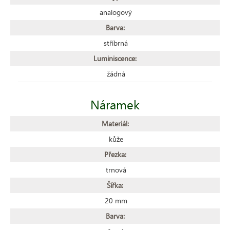
analogový
Barva:
stříbrná
Luminiscence:
žádná
Náramek
Materiál:
kůže
Přezka:
trnová
Šířka:
20 mm
Barva: