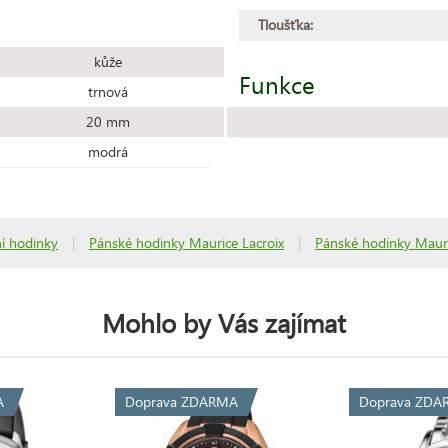
Tloušťka:
kůže
Funkce
trnová
20 mm
modrá
í hodinky
|
Pánské hodinky Maurice Lacroix
|
Pánské hodinky Mauri
Mohlo by Vás zajímat
A
Doprava ZDARMA
Doprava ZDA