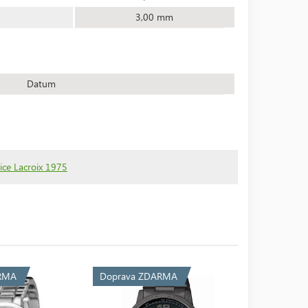
3,00 mm
Datum
ce Lacroix 1975
RMA
Doprava ZDARMA
Doprava 