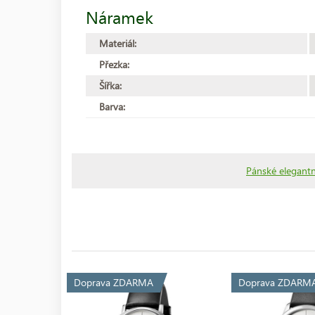
Náramek
Materiál:
Přezka:
Šířka:
Barva:
Pánské elegantn
Doprava ZDARMA
Doprava ZDARM