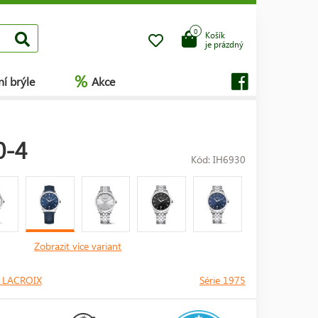
0
Košík
je prázdný
%
í brýle
Akce
0-4
Kód: IH6930
Zobrazit více variant
 LACROIX
Série 1975