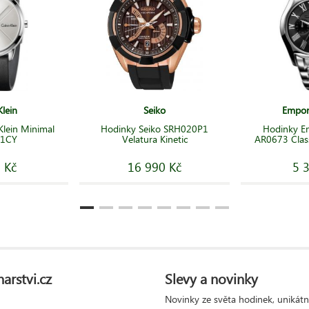
Klein
Seiko
Empor
Klein Minimal
Hodinky Seiko SRH020P1
Hodinky E
1CY
Velatura Kinetic
AR0673 Clas
 Kč
16 990 Kč
5 
arstvi.cz
Slevy a novinky
Novinky ze světa hodinek, unikátn