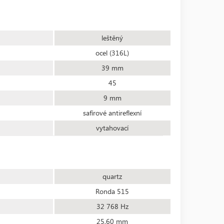
leštěný
ocel (316L)
39 mm
45
9 mm
safírové antireflexní
vytahovací
quartz
Ronda 515
32 768 Hz
25,60 mm