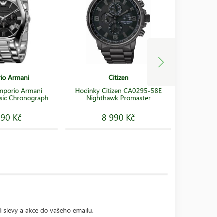
io Armani
Citizen
Hodink
mporio Armani
Hodinky Citizen CA0295-58E
Presag
sic Chronograph
Nighthawk Promaster
390 Kč
8 990 Kč
1
í slevy a akce do vašeho emailu.