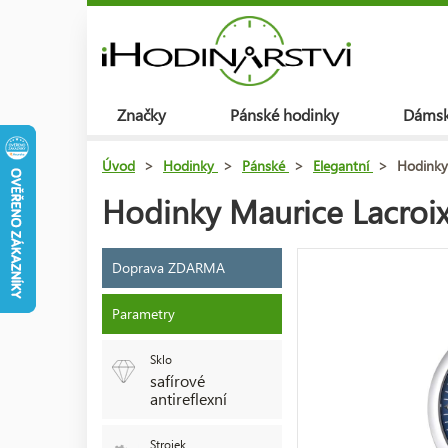
Značky
Pánské hodinky
Dámsk
Úvod
>
Hodinky
>
Pánské
>
Elegantní
>
Hodinky
Hodinky Maurice Lacroi
Doprava ZDARMA
Parametry
Sklo
safírové
antireflexní
Strojek