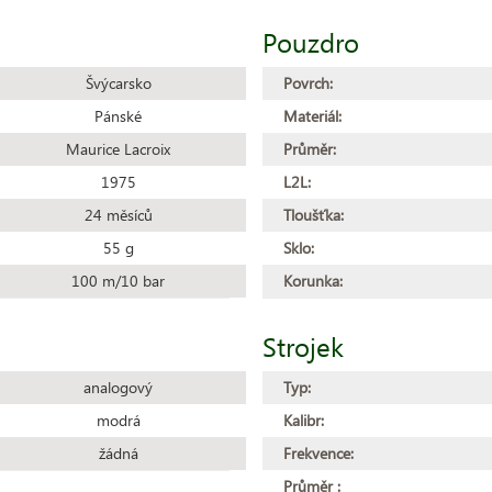
Pouzdro
Švýcarsko
Povrch:
Pánské
Materiál:
Maurice Lacroix
Průměr:
1975
L2L:
24 měsíců
Tloušťka:
55 g
Sklo:
100 m/10 bar
Korunka:
Strojek
analogový
Typ:
modrá
Kalibr:
žádná
Frekvence:
Průměr :