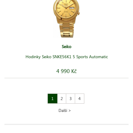
Seiko
Hodinky Seiko SNKE56K1 5 Sports Automatic
4 990 Kč
1
2
3
4
Další >