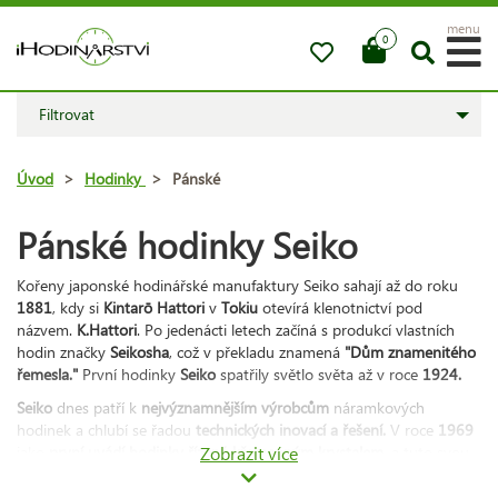
menu
0
Filtrovat
Úvod
>
Hodinky
>
Pánské
Pánské hodinky Seiko
Kořeny japonské hodinářské manufaktury Seiko sahají až do roku
1881
, kdy si
Kintarō Hattori
v
Tokiu
otevírá klenotnictví pod
názvem.
K.Hattori
. Po jedenácti letech začíná s produkcí vlastních
hodin značky
Seikosha
, což v překladu znamená
"Dům znamenitého
řemesla."
První hodinky
Seiko
spatřily světlo světa až v roce
1924.
Seiko
dnes patří k
nejvýznamnějším výrobcům
náramkových
hodinek a chlubí se řadou
technických inovací a řešení.
V roce
1969
jako
první uvádí hodinky řízené křemenným krystalem
Zobrazit více
, a tuto svou
první quartzovou časomíru označuje jménem
Astron.
Začátkem
80.let si připisuje další cenné prvenství, tentokrát za konstrukci