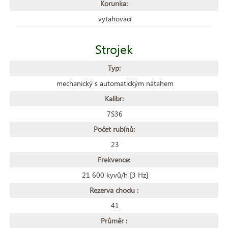
Korunka:
vytahovací
Strojek
Typ:
mechanický s automatickým nátahem
Kalibr:
7S36
Počet rubínů:
23
Frekvence:
21 600 kyvů/h [3 Hz]
Rezerva chodu :
41
Průměr :