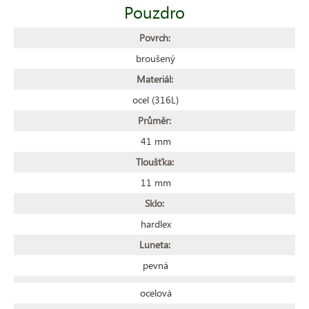
Pouzdro
Povrch:
broušený
Materiál:
ocel (316L)
Průměr:
41 mm
Tloušťka:
11 mm
Sklo:
hardlex
Luneta:
pevná
ocelová