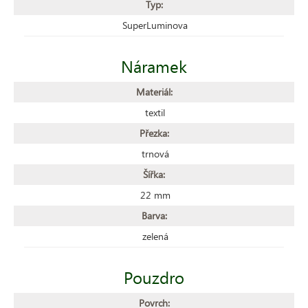
Typ:
SuperLuminova
Náramek
Materiál:
textil
Přezka:
trnová
Šířka:
22 mm
Barva:
zelená
Pouzdro
Povrch: