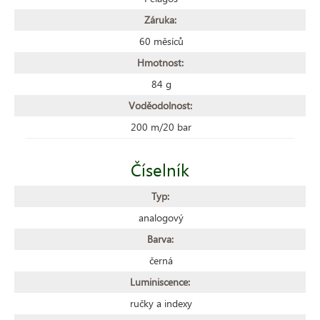
Záruka:
60 měsíců
Hmotnost:
84 g
Voděodolnost:
200 m/20 bar
Číselník
Typ:
analogový
Barva:
černá
Luminiscence:
ručky a indexy