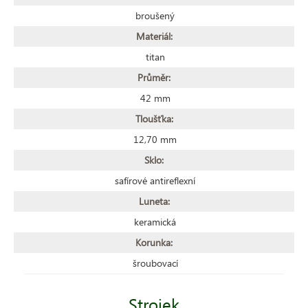
broušený
Materiál:
titan
Průměr:
42 mm
Tloušťka:
12,70 mm
Sklo:
safírové antireflexní
Luneta:
keramická
Korunka:
šroubovací
Strojek