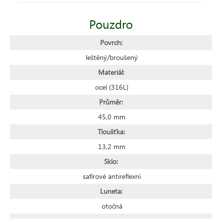
Pouzdro
Povrch:
leštěný/broušený
Materiál:
ocel (316L)
Průměr:
45,0 mm
Tloušťka:
13,2 mm
Sklo:
safírové antireflexní
Luneta:
otočná