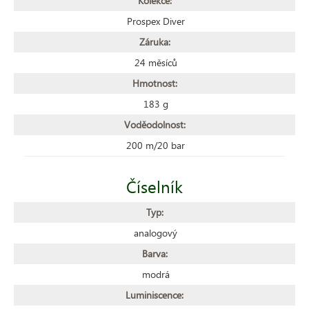
Kolekce:
Prospex Diver
Záruka:
24 měsíců
Hmotnost:
183 g
Voděodolnost:
200 m/20 bar
Číselník
Typ:
analogový
Barva:
modrá
Luminiscence: