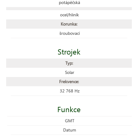
potápěčská
ocel/hliník
Korunka:
šroubovací
Strojek
Typ:
Solar
Frekvence:
32 768 Hz
Funkce
GMT
Datum