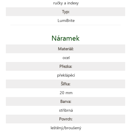
ručky a indexy
Typ:
LumiBrite
Náramek
Materiál:
ocel
Přezka:
překlápěcí
Šířka:
20 mm
Barva:
stříbrná
Povrch:
leštěný/broušený