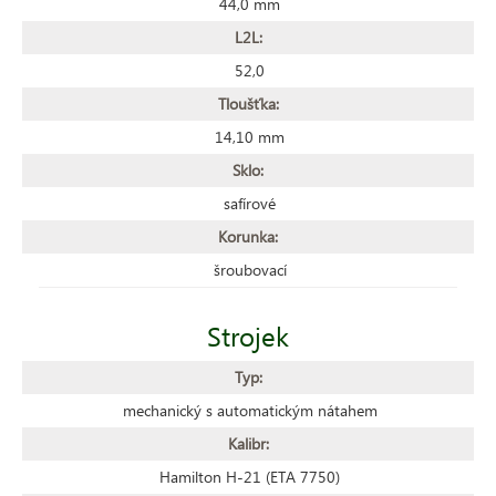
44,0 mm
L2L:
52,0
Tloušťka:
14,10 mm
Sklo:
safírové
Korunka:
šroubovací
Strojek
Typ:
mechanický s automatickým nátahem
Kalibr:
Hamilton H-21 (ETA 7750)