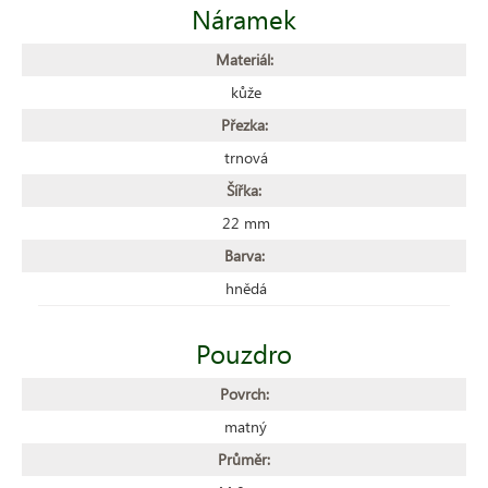
Náramek
Materiál:
kůže
Přezka:
trnová
Šířka:
22 mm
Barva:
hnědá
Pouzdro
Povrch:
matný
Průměr: