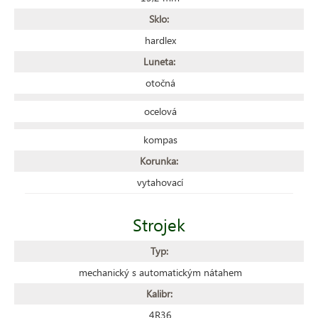
Sklo:
hardlex
Luneta:
otočná
ocelová
kompas
Korunka:
vytahovací
Strojek
Typ:
mechanický s automatickým nátahem
Kalibr:
4R36