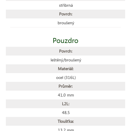
stříbrná
Povrch:
broušený
Pouzdro
Povrch:
leštěný/broušený
Materiál:
ocel (316L)
Průměr:
41,0 mm
L2L:
48,5
Tloušťka:
13,2 mm