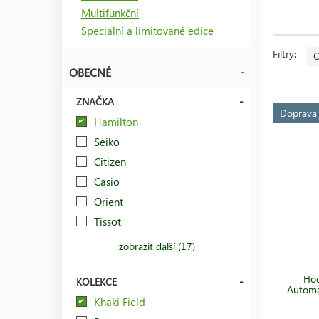
Navy
i sp
Multifunkční
Speciální a limitované edice
Hodinky s 
synonymem
Filtry:
O
svých hod
OBECNÉ
ZNAČKA
Doprav
Hamilton
Seiko
Citizen
Casio
Orient
Tissot
zobrazit další (17)
Hod
KOLEKCE
Automa
Khaki Field