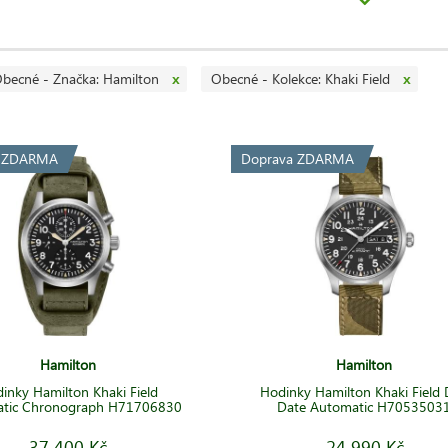
ojenecké armády.
vojenským designem tvoří značnou část nabídky Hamilton i dnes a to v k
 pro elegantní časomíru. Drtivou většinu produkce tvoří
mechanické
hod
becné - Značka: Hamilton
Obecné - Kolekce: Khaki Field
x
x
inek používá výhradně
švýcarské
strojky
ETA
, známé svou
vysokou kvalitou
a ZDARMA
Doprava ZDARMA
Hamilton
Hamilton
inky Hamilton Khaki Field
Hodinky Hamilton Khaki Field
tic Chronograph H71706830
Date Automatic H7053503
37 400 Kč
24 990 Kč