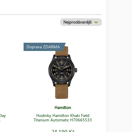
olekci
Khaki Field.
Naproti tomu řada
American Classic
je
inky, nechybí však ani quartzové modely. Hamilton u
, spolehlivostí a životností.
Doprava ZDARMA
Hamilton
 Day
Hodinky Hamilton Khaki Field
1
Titanium Automatic H70665533
24 190 Kč