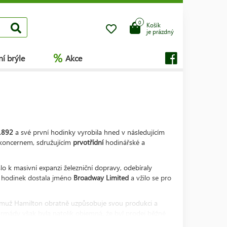
0
Košík
je prázdný
%
í brýle
Akce
1892
a své první hodinky vyrobila hned v následujícím
koncernem, sdružujícím
prvotřídní
hodinářské a
lo k masivní expanzi železniční dopravy, odebíraly
h hodinek dostala jméno
Broadway Limited
a vžilo se pro
emuž Hamilton obratně uzpůsobuje svou produkci a
mády však byla natolik objemná, že byl prodej běžné
by
námořních chronometrů
a palubních hodin pro
US