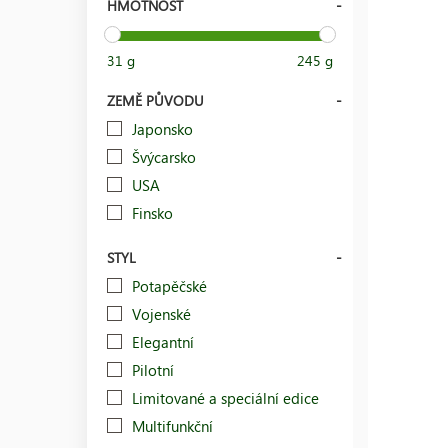
HMOTNOST
31 g
245 g
ZEMĚ PŮVODU
Japonsko
Švýcarsko
USA
Finsko
STYL
Potapěčské
Vojenské
Elegantní
Pilotní
Limitované a speciální edice
Multifunkční