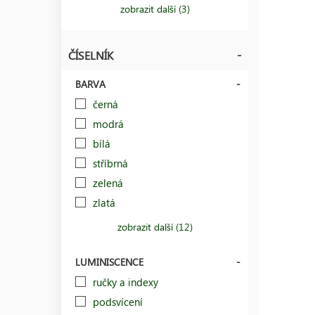
zobrazit další (3)
ČÍSELNÍK
BARVA
černá
modrá
bílá
stříbrná
zelená
zlatá
zobrazit další (12)
LUMINISCENCE
ručky a indexy
podsvícení