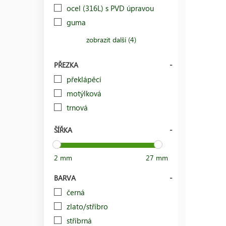
ocel (316L) s PVD úpravou
guma
zobrazit další (4)
PŘEZKA
překlápěcí
motýlková
trnová
ŠÍŘKA
2 mm
27 mm
BARVA
černá
zlato/stříbro
stříbrná