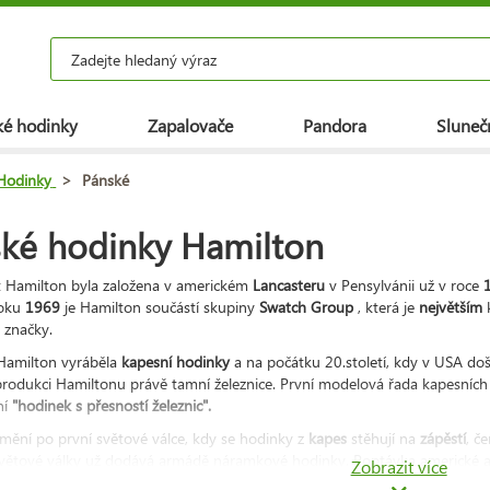
é hodinky
Zapalovače
Pandora
Slunečn
Hodinky
>
Pánské
ké hodinky Hamilton
t Hamilton byla založena v americkém
Lancasteru
v Pensylvánii už v roce
roku
1969
je Hamilton součástí skupiny
Swatch Group
, která je
největším
 značky.
Hamilton vyráběla
kapesní hodinky
a na počátku 20.století, kdy v USA doš
produkci Hamiltonu právě tamní železnice. První modelová řada kapesníc
ní
"hodinek s přesností železnic".
 mění po první světové válce, kdy se hodinky z
kapes
stěhují na
zápěstí
, č
větové války už dodává armádě náramkové hodinky. Poptávka americké ar
Zobrazit více
 té době zcela zastaven. Hamilton si připisuje další úspěch v podobě výro