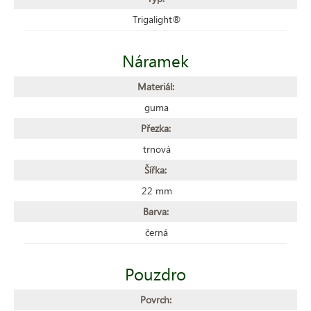
Trigalight®
Náramek
Materiál:
guma
Přezka:
trnová
Šířka:
22 mm
Barva:
černá
Pouzdro
Povrch: