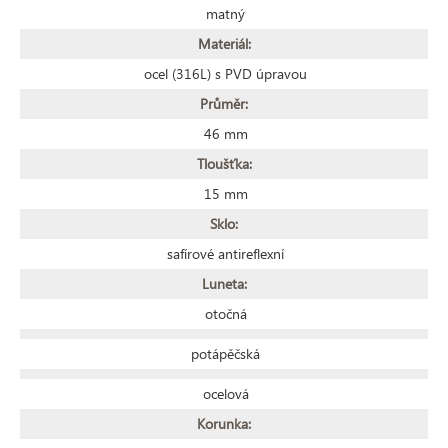
matný
Materiál:
ocel (316L) s PVD úpravou
Průměr:
46 mm
Tloušťka:
15 mm
Sklo:
safírové antireflexní
Luneta:
otočná
potápěčská
ocelová
Korunka: