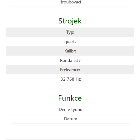
šroubovací
Strojek
Typ:
quartz
Kalibr:
Ronda 517
Frekvence:
32 768 Hz
Funkce
Den v týdnu
Datum