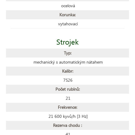
ocelová
Korunka:
vytahovací
Strojek
Typ:
mechanický s automatickým nátahem
Kalibr:
7S26
Počet rubínů:
21
Frekvence:
21 600 kyvů/h [3 Hz]
Rezerva chodu :
41