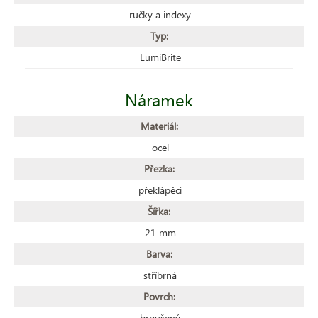
ručky a indexy
Typ:
LumiBrite
Náramek
Materiál:
ocel
Přezka:
překlápěcí
Šířka:
21 mm
Barva:
stříbrná
Povrch:
broušený