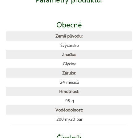
Obecné
Země původu:
Švýcarsko
Značka:
Glycine
Záruka:
24 měsíců
Hmotnost:
95 g
Voděodolnost:
200 m/20 bar
Číselník