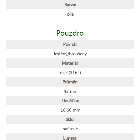
Barva:
bílá
Pouzdro
Povrch:
leštěný/broušený
Materiál:
ocel (316L)
Průměr:
42 mm
Tloušťka:
10.60 mm
Sklo:
safírové
Luneta: