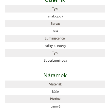
Typ:
analogový
Barva:
bílá
Luminiscence:
ručky a indexy
Typ:
SuperLuminova
Náramek
Materiál:
kůže
Přezka:
trnová