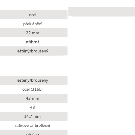
ocel
překlápěcí
22 mm
stříbrná
leštěný/broušený
leštěný/broušený
ocel (316L)
42 mm
48
14,7 mm
safírové antireflexní
otočná