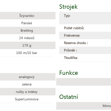
Strojek
Švýcarsko
Typ:
Pánské
Počet rubínů:
Breitling
Frekvence:
24 měsíců
Rezerva chodu :
170 g
Průměr :
100 m/10 bar
Tloušťka:
Funkce
analogový
zelená
ručky a indexy
Ostatní
SuperLuminova
Mimo