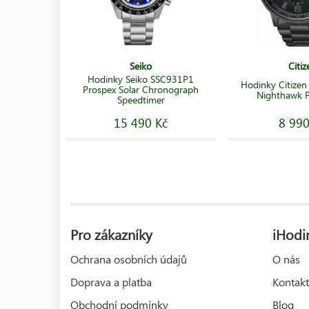
Seiko
Citiz
Hodinky Seiko SSC931P1
Hodinky Citize
Prospex Solar Chronograph
Nighthawk 
Speedtimer
15 490 Kč
8 990
Pro zákazníky
iHodin
Ochrana osobních údajů
O nás
Doprava a platba
Kontakt
Obchodní podmínky
Blog