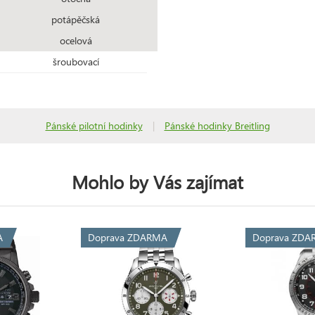
potápěčská
ocelová
šroubovací
Pánské pilotní hodinky
|
Pánské hodinky Breitling
Mohlo by Vás zajímat
A
Doprava ZDARMA
Doprava ZDA