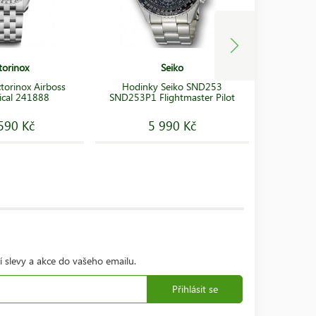
torinox
Seiko
torinox Airboss
Hodinky Seiko SND253
Hodinky 
cal 241888
SND253P1 Flightmaster Pilot
Rad
590 Kč
5 990 Kč
1
í slevy a akce do vašeho emailu.
Přihlásit se