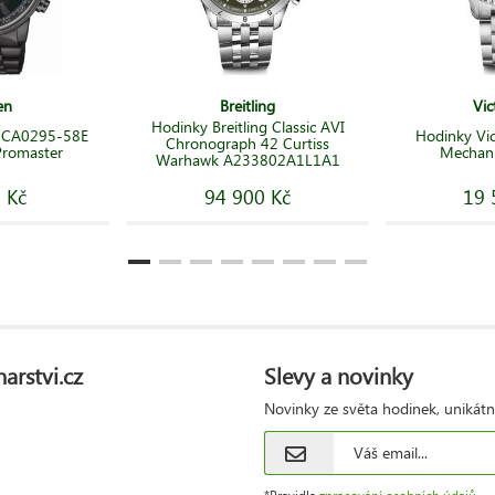
en
Breitling
Vic
Hodinky Breitling Classic AVI
n CA0295-58E
Hodinky Vic
Chronograph 42 Curtiss
Promaster
Mechani
Warhawk A233802A1L1A1
 Kč
94 900 Kč
19 
arstvi.cz
Slevy a novinky
Novinky ze světa hodinek, unikátn