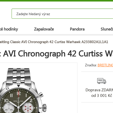
é hodinky
Zapalovače
Pandora
Slunečn
eitling Classic AVI Chronograph 42 Curtiss Warhawk A233802A1L1A1
sic AVI Chronograph 42 Curtis
Značka:
BREITLIN
Doprava ZDA
od 3 001 Kč