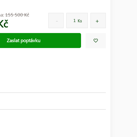
na:
155 500 Kč
Kč
Ks
Zaslat poptávku