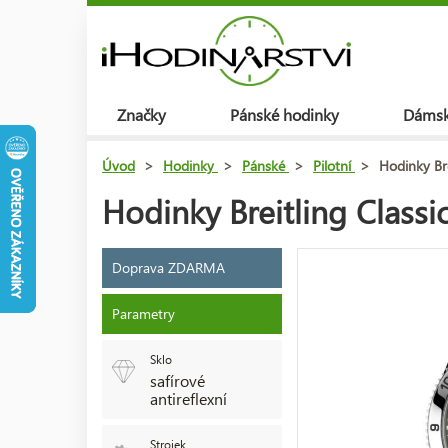
Značky
Pánské hodinky
Dámsk
Úvod
>
Hodinky
>
Pánské
>
Pilotní
>
Hodinky Br
Hodinky Breitling Clas
Doprava ZDARMA
Parametry
Sklo
safírové
antireflexní
Strojek