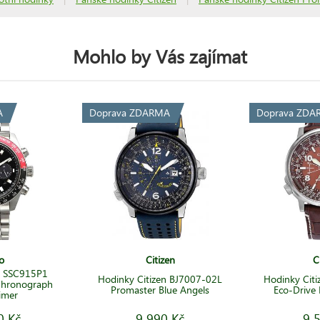
Mohlo by Vás zajímat
A
Doprava ZDARMA
Doprava ZDA
o
Citizen
C
o SSC915P1
Hodinky Citizen BJ7007-02L
Hodinky Cit
 Chronograph
Promaster Blue Angels
Eco-Drive
imer
0 Kč
9 990 Kč
9 