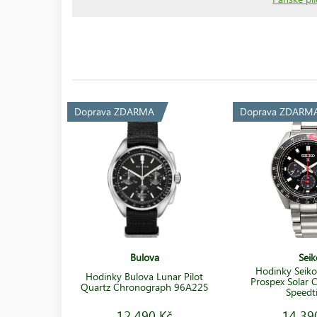
Doprava ZDARMA
Doprava ZDARM
Bulova
Seik
Hodinky Seik
Hodinky Bulova Lunar Pilot
Prospex Solar
Quartz Chronograph 96A225
Speedt
12 490 Kč
14 39