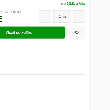
do 10.8. u Vás
na:
14 990 Kč
č
Ks
Vložit do košíku