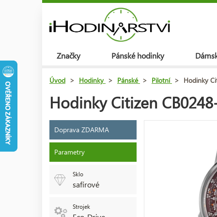
Značky
Pánské hodinky
Dámsk
Úvod
>
Hodinky
>
Pánské
>
Pilotní
>
Hodinky Ci
Hodinky Citizen CB0248
Doprava ZDARMA
Parametry
Sklo
safírové
Strojek
Eco-Drive