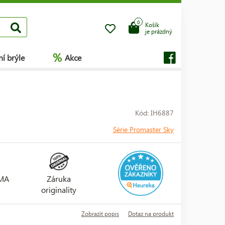
0
Košík
je prázdný
%
í brýle
Akce
Kód: IH6887
Série Promaster Sky
RMA
Záruka
originality
Zobrazit popis
Dotaz na produkt