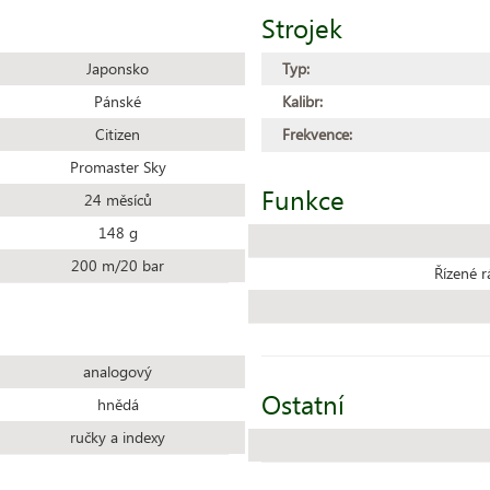
Strojek
Japonsko
Typ:
Pánské
Kalibr:
Citizen
Frekvence:
Promaster Sky
Funkce
24 měsíců
148 g
200 m/20 bar
Řízené r
analogový
Ostatní
hnědá
ručky a indexy