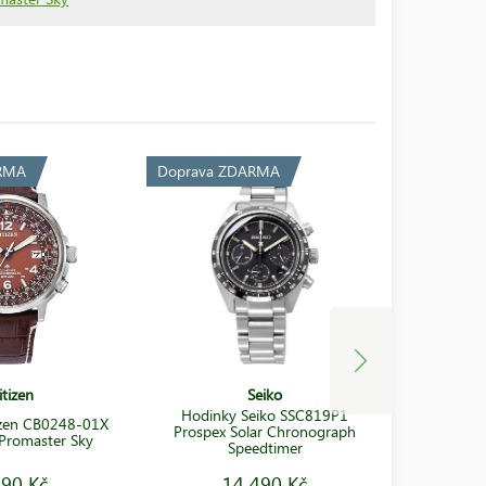
RMA
Doprava ZDARMA
Doprava 
itizen
Seiko
Hodinky Seiko SSC819P1
izen CB0248-01X
Hodin
Prospex Solar Chronograph
 Promaster Sky
Speedtimer
590 Kč
14 490 Kč
3