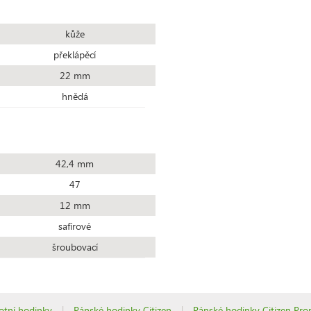
kůže
překlápěcí
22 mm
hnědá
42,4 mm
47
12 mm
safírové
šroubovací
otní hodinky
|
Pánské hodinky Citizen
|
Pánské hodinky Citizen Pro