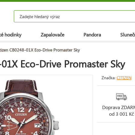
é hodinky
Zapalovače
Pandora
Slunečn
tizen CB0248-01X Eco-Drive Promaster Sky
-01X Eco-Drive Promaster Sky
Značka:
CITIZEN
Doprava ZDA
od 3 001 Kč