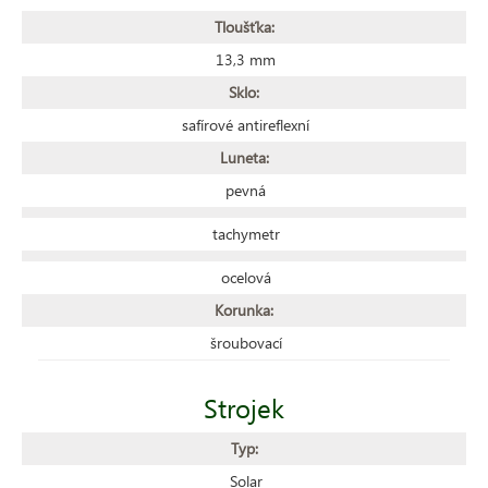
Tloušťka:
13,3 mm
Sklo:
safírové antireflexní
Luneta:
pevná
tachymetr
ocelová
Korunka:
šroubovací
Strojek
Typ:
Solar