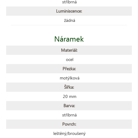
stříbrná
Luminiscence:
žádná
Náramek
Materiál:
ocel
Přezka:
motýlková
Šířka:
20 mm
Barva:
stříbrná
Povrch:
leštěný/broušený