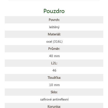
Pouzdro
Povrch:
leštěný
Materiál:
ocel (316L)
Průměr:
40 mm
L2L:
46
Tloušťka:
10 mm
Sklo:
safírové antireflexní
Korunka: